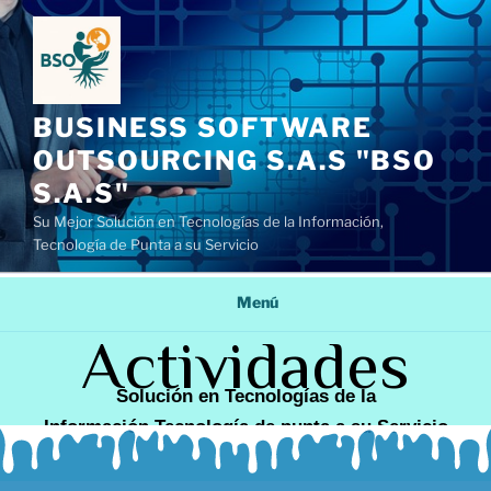
BUSINESS SOFTWARE
OUTSOURCING S.A.S "BSO
S.A.S"
Su Mejor Solución en Tecnologías de la Información,
Tecnología de Punta a su Servicio
Menú
Actividades
Solución en Tecnologías de la
Información Tecnología de punta a su Servicio