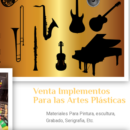
Venta Implementos
Para las Artes Plásticas
Materiales Para Pintura, escultura,
Grabado, Serigrafia, Etc.